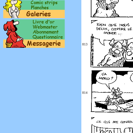
813
814