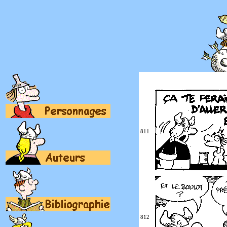
811
812